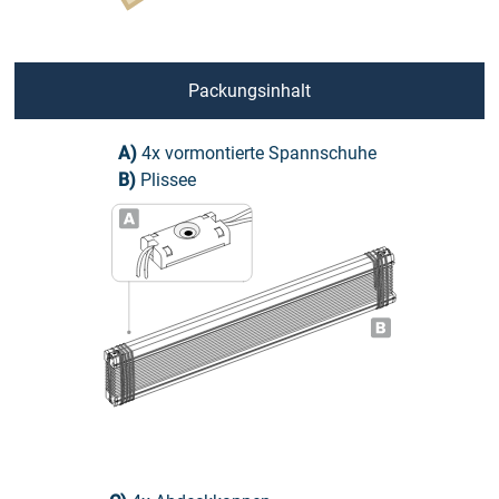
3. Bediengriffe aufschieben
4. Position ermitteln
Packungsinhalt
5a. Befestigungsvariante (A)
A)
4x vormontierte Spannschuhe
5b. Befestigungsvariante (B)
B)
Plissee
6. Vorbohren und Befestigungswinkel anschrauben
7. Spannschuhe anbringen
8. Plissee einstellen
9. Montage abschließen
Sicherheit und Datenschutz