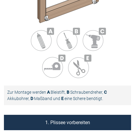
Zur Montage werden
A
Bleistift,
B
Schraubendreher,
C
Akkubohrer,
D
Maßband und
E
eine Schere benötigt.
1. Plissee vorbereiten