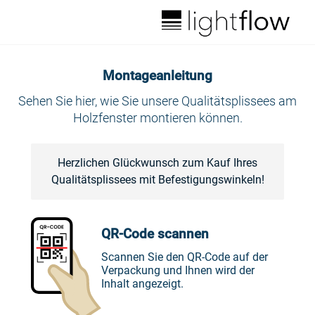
Anleitung drucken
Montageanleitung
Packungsinhalt
Sehen Sie hier, wie Sie unsere Qualitätsplissees am
Holzfenster montieren können.
Montagevideo
Wichtige Hinweise!
Herzlichen Glückwunsch zum Kauf Ihres
Qualitätsplissees mit Befestigungswinkeln!
Befestigungsvariante A
1. Plissee vorbereiten
QR-Code scannen
2a. Spannschnüre oben sichern
Scannen Sie den QR-Code auf der
Verpackung und Ihnen wird der
Inhalt angezeigt.
2b. Spannschnüre unten sichern